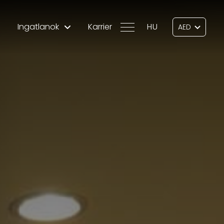
Ingatlanok
Karrier
HU