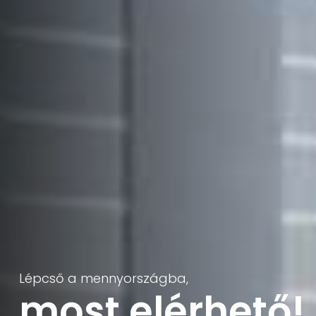
Lépcső a mennyországba,
most elérhető!