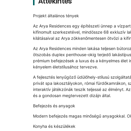
Áttekintés
Projekt általános tények
Az Arya Residences egy építészeti ünnep a vízparti 
kifinomult szerkezetével, mindössze 68 exkluzív l
kilátásaival az Arya zökkenőmentesen ötvözi a kifi
Az Arya Residences minden lakása teljesen bútoroz
ötszobás duplex penthouse-okig terjedő lakástípus
prémium befejezések a luxus és a kényelmes élet ir
kényelem életstílusához tervezve.
A fejlesztés lenyűgöző üdülőhely-stílusú szolgáltat
privát spa lakosztályokon, római fürdőkamrákon, szi
interaktív játékzónák teszik teljessé az élményt. A
és a gondosan megtervezett dizájn által.
Befejezés és anyagok
Modern befejezés magas minőségű anyagokkal. Ok
Konyha és készülékek