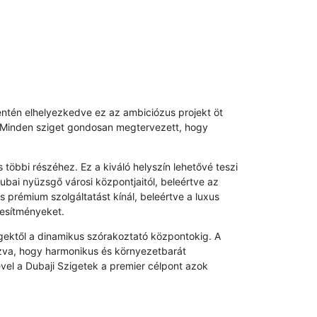
mentén elhelyezkedve ez az ambiciózus projekt öt
t. Minden sziget gondosan megtervezett, hogy
 többi részéhez. Ez a kiváló helyszín lehetővé teszi
bai nyüzsgő városi központjaitól, beleértve az
s prémium szolgáltatást kínál, beleértve a luxus
tesítményeket.
égektől a dinamikus szórakoztató központokig. A
mazva, hogy harmonikus és környezetbarát
ével a Dubaji Szigetek a premier célpont azok