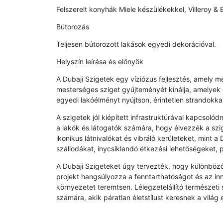
Felszerelt konyhák Miele készülékekkel, Villeroy & 
Bútorozás
Teljesen bútorozott lakások egyedi dekorációval.
Helyszín leírása és előnyök
A Dubaji Szigetek egy víziózus fejlesztés, amely me
mesterséges sziget gyűjteményét kínálja, amelyek 
egyedi lakóélményt nyújtson, érintetlen strandokkal,
A szigetek jól kiépített infrastruktúrával kapcsoló
a lakók és látogatók számára, hogy élvezzék a szi
ikonikus látnivalókat és vibráló kerületeket, mint
szállodákat, ínycsiklandó étkezési lehetőségeket,
A Dubaji Szigeteket úgy tervezték, hogy különböző
projekt hangsúlyozza a fenntarthatóságot és az inn
környezetet teremtsen. Lélegzetelállító természeti 
számára, akik páratlan életstílust keresnek a vilá