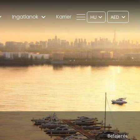
Ingatlanok
Karrier
HU
Befejezés