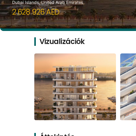
Dubai Islands, United Arab Emirates
2 628 926 AED
Vizualizációk