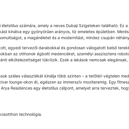
életstílus számára, amely a neves Dubaji Szigeteken található. Ez a b
akást kínálva egy gyönyörűen arányos, tíz emeletes épületben. Merés
nomultságot, a magánéletet és a modernitást, mindez csupán néhány lé
ott, egyedi tervezői darabokkal és gondosan válogatott belső terek
okban az otthonok égbolti medencéket, személyi asszisztens robotoka
ánti elkötelezettséget tükrözik. Ezek a lakások nemcsak elegánsak, 
ások széles választékát kínálja több szinten – a tetőtéri végtelen med
var lounge-okon át, egészen az immerszív moziteremig. Egy fitnesz pa
z Arya Residences egy életstílus célpont, amelyet arra terveztek, ho
osotthon technológia.