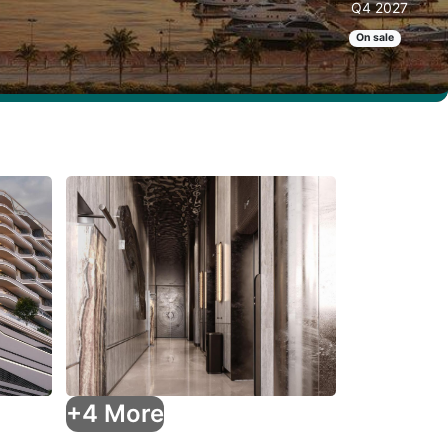
Q4 2027
On sale
+4 More