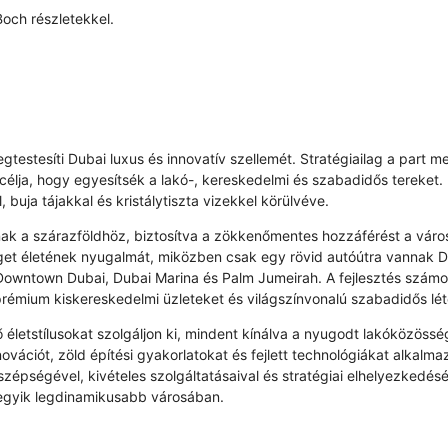
Boch részletekkel.
gtestesíti Dubai luxus és innovatív szellemét. Stratégiailag a part 
célja, hogy egyesítsék a lakó-, kereskedelmi és szabadidős tereke
 buja tájakkal és kristálytiszta vizekkel körülvéve.
dnak a szárazföldhöz, biztosítva a zökkenőmentes hozzáférést a város
get életének nyugalmát, miközben csak egy rövid autóútra vannak Du
 a Downtown Dubai, Dubai Marina és Palm Jumeirah. A fejlesztés számo
 prémium kiskereskedelmi üzleteket és világszínvonalú szabadidős lé
 életstílusokat szolgáljon ki, mindent kínálva a nyugodt lakóközöss
ovációt, zöld építési gyakorlatokat és fejlett technológiákat alkal
szépségével, kivételes szolgáltatásaival és stratégiai elhelyezkedés
g egyik legdinamikusabb városában.