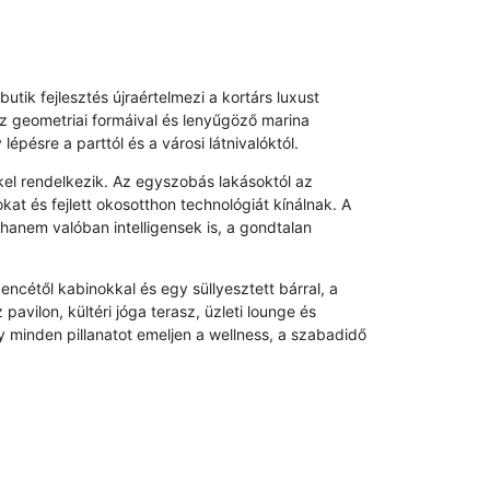
utik fejlesztés újraértelmezi a kortárs luxust
z geometriai formáival és lenyűgöző marina
pésre a parttól és a városi látnivalóktól.
kel rendelkezik. Az egyszobás lakásoktól az
t és fejlett okosotthon technológiát kínálnak. A
hanem valóban intelligensek is, a gondtalan
encétől kabinokkal és egy süllyesztett bárral, a
vilon, kültéri jóga terasz, üzleti lounge és
gy minden pillanatot emeljen a wellness, a szabadidő