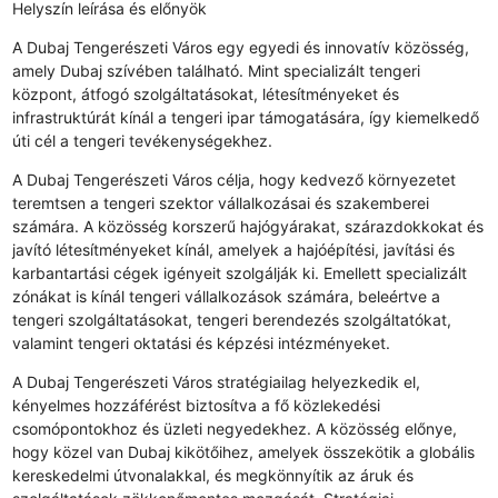
Helyszín leírása és előnyök
A Dubaj Tengerészeti Város egy egyedi és innovatív közösség,
amely Dubaj szívében található. Mint specializált tengeri
központ, átfogó szolgáltatásokat, létesítményeket és
infrastruktúrát kínál a tengeri ipar támogatására, így kiemelkedő
úti cél a tengeri tevékenységekhez.
A Dubaj Tengerészeti Város célja, hogy kedvező környezetet
teremtsen a tengeri szektor vállalkozásai és szakemberei
számára. A közösség korszerű hajógyárakat, szárazdokkokat és
javító létesítményeket kínál, amelyek a hajóépítési, javítási és
karbantartási cégek igényeit szolgálják ki. Emellett specializált
zónákat is kínál tengeri vállalkozások számára, beleértve a
tengeri szolgáltatásokat, tengeri berendezés szolgáltatókat,
valamint tengeri oktatási és képzési intézményeket.
A Dubaj Tengerészeti Város stratégiailag helyezkedik el,
kényelmes hozzáférést biztosítva a fő közlekedési
csomópontokhoz és üzleti negyedekhez. A közösség előnye,
hogy közel van Dubaj kikötőihez, amelyek összekötik a globális
kereskedelmi útvonalakkal, és megkönnyítik az áruk és