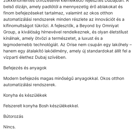
zökkenőmentes ötvözésével kiemelkedő fejlesztés Dubajban. A
belső dizájn, amely padlótól a mennyezetig érő ablakokat és
finom befejezéseket tartalmaz, valamint az okos otthon
automatizálási rendszerek minden részlete az innovációt és a
kifinomultságot tükrözi. A fejlesztők, a Beyond by Omniyat
Group, a kiválóság hírnevével rendelkeznek, és olyan életstílust
kínálnak, amely ötvözi a természetet, a luxust és a
legmodernebb technológiát. Az Orise nem csupán egy lakóhely –
hanem egy átalakító lakóélmény, amely új standardokat állít fel a
vízparti élethez Dubaj szívében.
Befejezés és anyagok
Modern befejezés magas minőségű anyagokkal. Okos otthon
automatizálási rendszerek.
Konyha és készülékek
Felszerelt konyha Bosh készülékekkel.
Bútorozás
Nincs.