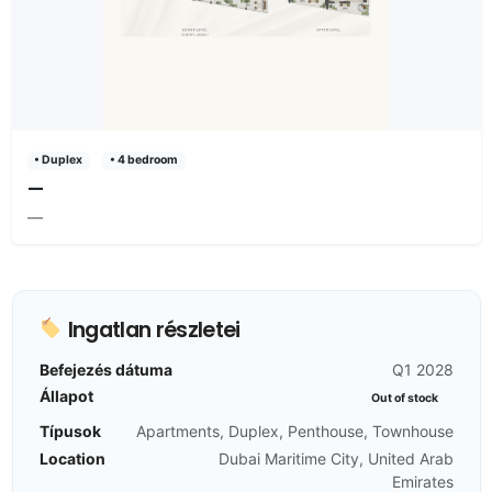
• Duplex
• 4 bedroom
—
—
Ingatlan részletei
Befejezés dátuma
Q1 2028
Állapot
Out of stock
Típusok
Apartments, Duplex, Penthouse, Townhouse
Location
Dubai Maritime City, United Arab
Emirates