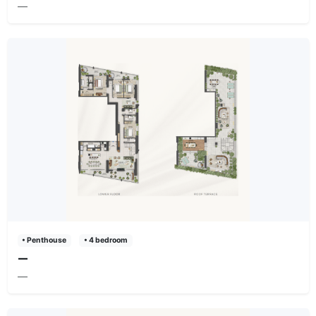
—
• Penthouse
• 4 bedroom
—
—