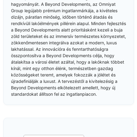
hagyományát. A Beyond Developments, az Omniyat
Group legújabb prémium ingatlanmárkája, a kivételes
dizájn, páratlan minőség, időben történő átadás és
rendkívüli lakóélmények pillérein alapul. Minden fejlesztés
a Beyond Developments alatt prioritásként kezeli a buja
zöld területeket és az immersív természetes környezetet,
zökkenőmentesen integrálva azokat a modern, luxus
lakhatással. Az innovációra és fenntarthatóságra
összpontosítva a Beyond Developments célja, hogy
átalakítsa a városi életet azáltal, hogy a lakóknak többet
kínál, mint egy otthon élénk, természetben gazdag
közösségeket teremt, amelyek fokozzák a jólétet és
újradefiniálják a luxust. A tervezéstől a kivitelezésig a
Beyond Developments elkötelezett amellett, hogy új
standardokat állítson fel az ingatlanpiacon.