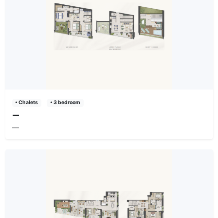
• Chalets
• 3 bedroom
—
—