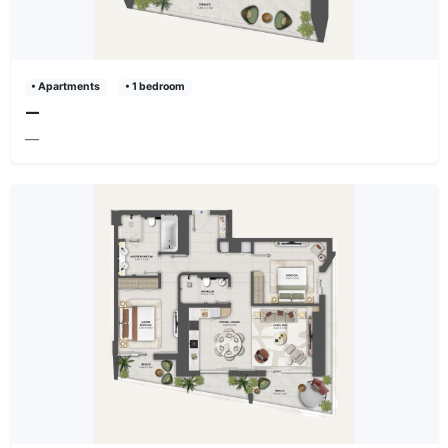
• Apartments
• 1 bedroom
—
—