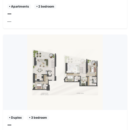
• Apartments
• 2 bedroom
—
—
• Duplex
• 3 bedroom
—