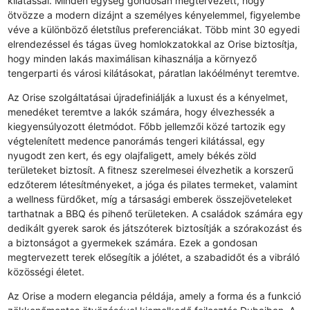
kilátással. Minden egység gondosan megtervezett, hogy
ötvözze a modern dizájnt a személyes kényelemmel, figyelembe
véve a különböző életstílus preferenciákat. Több mint 30 egyedi
elrendezéssel és tágas üveg homlokzatokkal az Orise biztosítja,
hogy minden lakás maximálisan kihasználja a környező
tengerparti és városi kilátásokat, páratlan lakóélményt teremtve.
Az Orise szolgáltatásai újradefiniálják a luxust és a kényelmet,
menedéket teremtve a lakók számára, hogy élvezhessék a
kiegyensúlyozott életmódot. Főbb jellemzői közé tartozik egy
végtelenített medence panorámás tengeri kilátással, egy
nyugodt zen kert, és egy olajfaligett, amely békés zöld
területeket biztosít. A fitnesz szerelmesei élvezhetik a korszerű
edzőterem létesítményeket, a jóga és pilates termeket, valamint
a wellness fürdőket, míg a társasági emberek összejöveteleket
tarthatnak a BBQ és pihenő területeken. A családok számára egy
dedikált gyerek sarok és játszóterek biztosítják a szórakozást és
a biztonságot a gyermekek számára. Ezek a gondosan
megtervezett terek elősegítik a jólétet, a szabadidőt és a vibráló
közösségi életet.
Az Orise a modern elegancia példája, amely a forma és a funkció