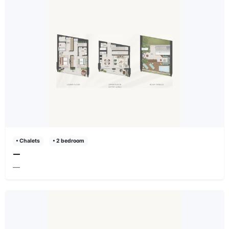
• Chalets
• 2 bedroom
—
—