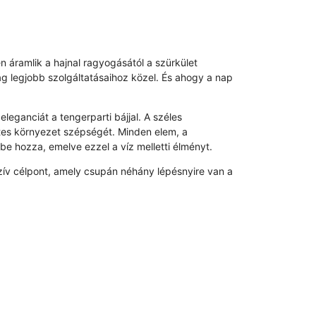
én áramlik a hajnal ragyogásától a szürkület
ág legjobb szolgáltatásaihoz közel. És ahogy a nap
eganciát a tengerparti bájjal. A széles
etes környezet szépségét. Minden elem, a
tbe hozza, emelve ezzel a víz melletti élményt.
zív célpont, amely csupán néhány lépésnyire van a