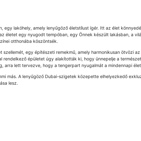
, egy lakóhely, amely lenyűgöző életstílust ígér. Itt az élet könnyed
 az életet egy nyugodt tempóban, egy Önnek készült lakásban, a vil
színei otthonába köszöntsék.
t szellemét, egy építészeti remekmű, amely harmonikusan ötvözi az el
kal rendelkező épületet úgy alakították ki, hogy ünnepelje a termész
ig, arra lett tervezve, hogy a tengerpart nyugalmát a mindennapi éle
semmi más. A lenyűgöző Dubai-szigetek közepette elhelyezkedő exklu
ása lesz.