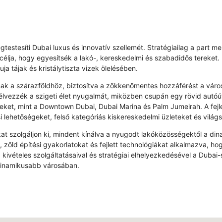
testesíti Dubai luxus és innovatív szellemét. Stratégiailag a part m
célja, hogy egyesítsék a lakó-, kereskedelmi és szabadidős tereke
ja tájak és kristálytiszta vizek ölelésében.
ódnak a szárazföldhöz, biztosítva a zökkenőmentes hozzáférést a váro
 élvezzék a szigeti élet nyugalmát, miközben csupán egy rövid autóú
leteket, mint a Downtown Dubai, Dubai Marina és Palm Jumeirah. A fej
si lehetőségeket, felső kategóriás kiskereskedelmi üzleteket és vilá
kat szolgáljon ki, mindent kínálva a nyugodt lakóközösségektől a di
 zöld építési gyakorlatokat és fejlett technológiákat alkalmazva, 
, kivételes szolgáltatásaival és stratégiai elhelyezkedésével a Duba
egdinamikusabb városában.