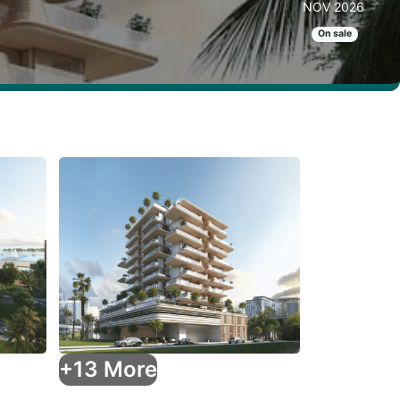
NOV 2026
On sale
+13 More