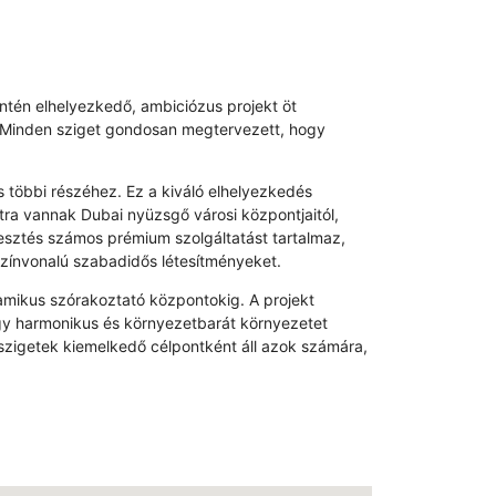
entén elhelyezkedő, ambiciózus projekt öt
t. Minden sziget gondosan megtervezett, hogy
s többi részéhez. Ez a kiváló elhelyezkedés
tra vannak Dubai nyüzsgő városi központjaitól,
lesztés számos prémium szolgáltatást tartalmaz,
gszínvonalú szabadidős létesítményeket.
namikus szórakoztató központokig. A projekt
hogy harmonikus és környezetbarát környezetet
i-szigetek kiemelkedő célpontként áll azok számára,