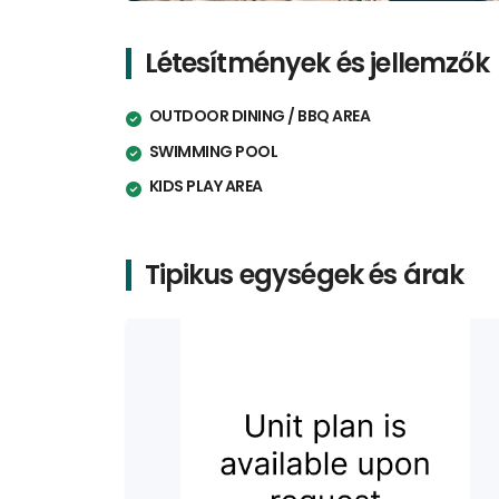
Létesítmények és jellemzők
OUTDOOR DINING / BBQ AREA
SWIMMING POOL
KIDS PLAY AREA
Tipikus egységek és árak