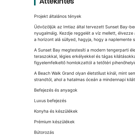
Áttekintés
Projekt általános tények
Üdvözöljük az Imtiaz által tervezett Sunset Bay-ben
nyugalmáig. Kezdje reggelét a víz mellett, élvezze
a horizont alá süllyed, hagyja, hogy a naplemente 
A Sunset Bay megtestesíti a modern tengerparti éle
teraszokkal, légies erkélyekkel és tágas kilátások
figyelemfelkeltő homlokzattól a tetőtéri pihenőhely
A Beach Walk Grand olyan életstílust kínál, mint 
strandtól, ahol a hatalmas óceán a mindennapi kilát
Befejezés és anyagok
Luxus befejezés
Konyha és készülékek
Prémium készülékek
Bútorozás