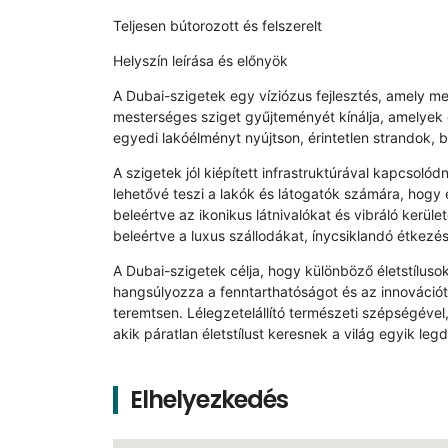
Teljesen bútorozott és felszerelt
Helyszín leírása és előnyök
A Dubai-szigetek egy víziózus fejlesztés, amely meg
mesterséges sziget gyűjteményét kínálja, amelyek 
egyedi lakóélményt nyújtson, érintetlen strandok, bu
A szigetek jól kiépített infrastruktúrával kapcsol
lehetővé teszi a lakók és látogatók számára, hogy
beleértve az ikonikus látnivalókat és vibráló kerü
beleértve a luxus szállodákat, ínycsiklandó étkezé
A Dubai-szigetek célja, hogy különböző életstíluso
hangsúlyozza a fenntarthatóságot és az innovációt,
teremtsen. Lélegzetelállító természeti szépségével
akik páratlan életstílust keresnek a világ egyik l
Elhelyezkedés